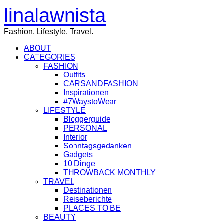
linalawnista
Fashion. Lifestyle. Travel.
ABOUT
CATEGORIES
FASHION
Outfits
CARSANDFASHION
Inspirationen
#7WaystoWear
LIFESTYLE
Bloggerguide
PERSONAL
Interior
Sonntagsgedanken
Gadgets
10 Dinge
THROWBACK MONTHLY
TRAVEL
Destinationen
Reiseberichte
PLACES TO BE
BEAUTY