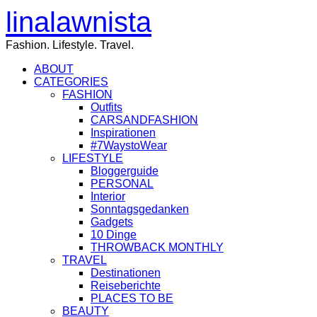
linalawnista
Fashion. Lifestyle. Travel.
ABOUT
CATEGORIES
FASHION
Outfits
CARSANDFASHION
Inspirationen
#7WaystoWear
LIFESTYLE
Bloggerguide
PERSONAL
Interior
Sonntagsgedanken
Gadgets
10 Dinge
THROWBACK MONTHLY
TRAVEL
Destinationen
Reiseberichte
PLACES TO BE
BEAUTY