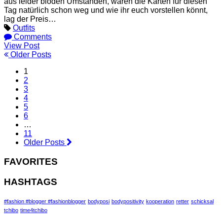
aus leider blöden Umständen, waren die Karten für diesen
Tag natürlich schon weg und wie ihr euch vorstellen könnt,
lag der Preis…
Outfits
Comments
View Post
Older Posts
1
2
3
4
5
6
…
11
Older Posts
FAVORITES
HASHTAGS
#fashion #blogger #fashionblogger
bodyposi
bodypositivity
kooperation
retter
schicksal
tchibo
time4tchibo