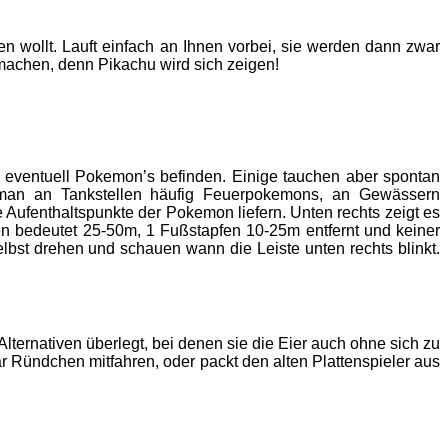
n wollt. Lauft einfach an Ihnen vorbei, sie werden dann zwar
 machen, denn Pikachu wird sich zeigen!
 eventuell Pokemon’s befinden. Einige tauchen aber spontan
s man an Tankstellen häufig Feuerpokemons, an Gewässern
fenthaltspunkte der Pokemon liefern. Unten rechts zeigt es
 bedeutet 25-50m, 1 Fußstapfen 10-25m entfernt und keiner
elbst drehen und schauen wann die Leiste unten rechts blinkt.
lternativen überlegt, bei denen sie die Eier auch ohne sich zu
 Ründchen mitfahren, oder packt den alten Plattenspieler aus