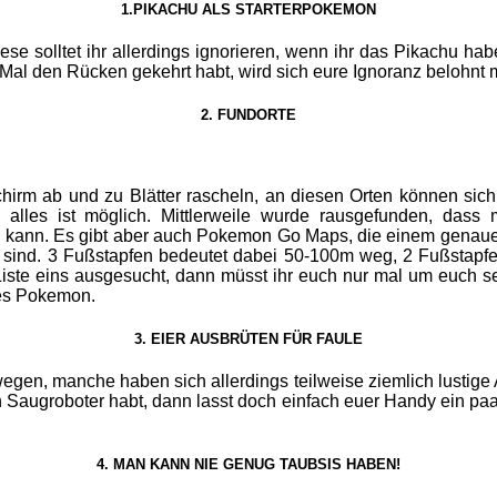
1.PIKACHU ALS STARTERPOKEMON
 solltet ihr allerdings ignorieren, wenn ihr das Pikachu habe
 Mal den Rücken gekehrt habt, wird sich eure Ignoranz belohnt
2. FUNDORTE
hirm ab und zu Blätter rascheln, an diesen Orten können sich
 alles ist möglich. Mittlerweile wurde rausgefunden, das
nn. Es gibt aber auch Pokemon Go Maps, die einem genaue Au
sind. 3 Fußstapfen bedeutet dabei 50-100m weg, 2 Fußstapfen
r Liste eins ausgesucht, dann müsst ihr euch nur mal um euch s
tes Pokemon.
3. EIER AUSBRÜTEN FÜR FAULE
egen, manche haben sich allerdings teilweise ziemlich lustige A
augroboter habt, dann lasst doch einfach euer Handy ein paar
4. MAN KANN NIE GENUG TAUBSIS HABEN!