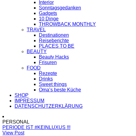
Interior
Sonntagsgedanken
Gadgets
10 Dinge
THROWBACK MONTHLY
TRAVEL
Destinationen
Reiseberichte
PLACES TO BE
BEAUTY
Beauty Hacks
Frisuren
FOOD
Rezepte
Drinks
Sweet things
Oma’s beste Küche
SHOP
IMPRESSUM
DATENSCHUTZERKLÄRUNG
PERSONAL
PERIODE IST #KEINLUXUS !!!
View Post