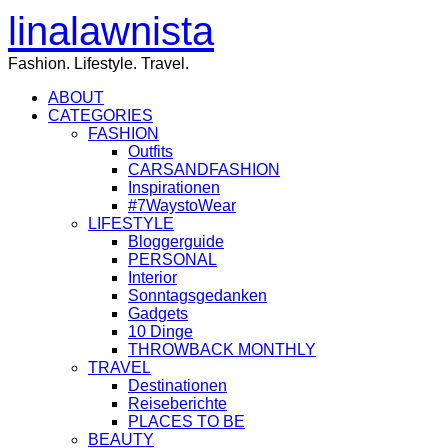
linalawnista
Fashion. Lifestyle. Travel.
ABOUT
CATEGORIES
FASHION
Outfits
CARSANDFASHION
Inspirationen
#7WaystoWear
LIFESTYLE
Bloggerguide
PERSONAL
Interior
Sonntagsgedanken
Gadgets
10 Dinge
THROWBACK MONTHLY
TRAVEL
Destinationen
Reiseberichte
PLACES TO BE
BEAUTY