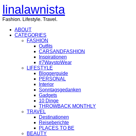
linalawnista
Fashion. Lifestyle. Travel.
ABOUT
CATEGORIES
FASHION
Outfits
CARSANDFASHION
Inspirationen
#7WaystoWear
LIFESTYLE
Bloggerguide
PERSONAL
Interior
Sonntagsgedanken
Gadgets
10 Dinge
THROWBACK MONTHLY
TRAVEL
Destinationen
Reiseberichte
PLACES TO BE
BEAUTY