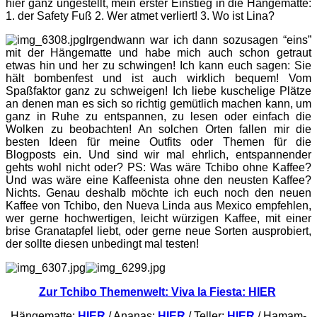
hier ganz ungestellt, mein erster Einstieg in die Hängematte:
1. der Safety Fuß 2. Wer atmet verliert! 3. Wo ist Lina?
Irgendwann war ich dann sozusagen “eins”
mit der Hängematte und habe mich auch schon getraut
etwas hin und her zu schwingen! Ich kann euch sagen: Sie
hält bombenfest und ist auch wirklich bequem! Vom
Spaßfaktor ganz zu schweigen! Ich liebe kuschelige Plätze
an denen man es sich so richtig gemütlich machen kann, um
ganz in Ruhe zu entspannen, zu lesen oder einfach die
Wolken zu beobachten! An solchen Orten fallen mir die
besten Ideen für meine Outfits oder Themen für die
Blogposts ein. Und sind wir mal ehrlich, entspannender
gehts wohl nicht oder? PS: Was wäre Tchibo ohne Kaffee?
Und was wäre eine Kaffeenista ohne den neusten Kaffee?
Nichts. Genau deshalb möchte ich euch noch den neuen
Kaffee von Tchibo, den Nueva Linda aus Mexico empfehlen,
wer gerne hochwertigen, leicht würzigen Kaffee, mit einer
brise Granatapfel liebt, oder gerne neue Sorten ausprobiert,
der sollte diesen unbedingt mal testen!
Zur Tchibo Themenwelt: Viva la Fiesta: HIER
Hängematte:
HIER
/ Ananas:
HIER
/ Teller:
HIER
/ Hamam-