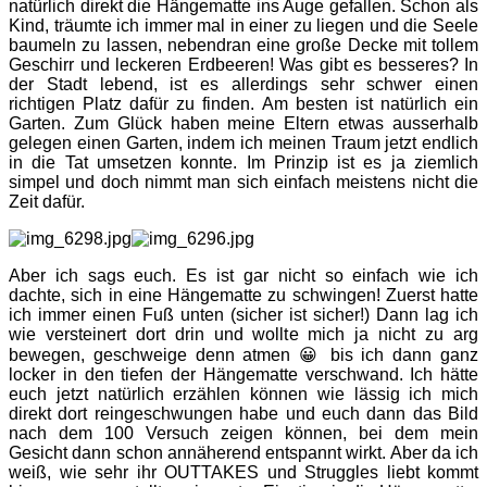
natürlich direkt die Hängematte ins Auge gefallen. Schon als
Kind, träumte ich immer mal in einer zu liegen und die Seele
baumeln zu lassen, nebendran eine große Decke mit tollem
Geschirr und leckeren Erdbeeren! Was gibt es besseres? In
der Stadt lebend, ist es allerdings sehr schwer einen
richtigen Platz dafür zu finden. Am besten ist natürlich ein
Garten. Zum Glück haben meine Eltern etwas ausserhalb
gelegen einen Garten, indem ich meinen Traum jetzt endlich
in die Tat umsetzen konnte. Im Prinzip ist es ja ziemlich
simpel und doch nimmt man sich einfach meistens nicht die
Zeit dafür.
Aber ich sags euch. Es ist gar nicht so einfach wie ich
dachte, sich in eine Hängematte zu schwingen! Zuerst hatte
ich immer einen Fuß unten (sicher ist sicher!) Dann lag ich
wie versteinert dort drin und wollte mich ja nicht zu arg
bewegen, geschweige denn atmen 😀 bis ich dann ganz
locker in den tiefen der Hängematte verschwand. Ich hätte
euch jetzt natürlich erzählen können wie lässig ich mich
direkt dort reingeschwungen habe und euch dann das Bild
nach dem 100 Versuch zeigen können, bei dem mein
Gesicht dann schon annäherend entspannt wirkt. Aber da ich
weiß, wie sehr ihr OUTTAKES und Struggles liebt kommt