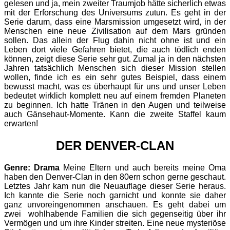
gelesen und ja, mein zweiter Traumjob hätte sicherlich etwas
mit der Erforschung des Universums zutun. Es geht in der
Serie darum, dass eine Marsmission umgesetzt wird, in der
Menschen eine neue Zivilisation auf dem Mars gründen
sollen. Das allein der Flug dahin nicht ohne ist und ein
Leben dort viele Gefahren bietet, die auch tödlich enden
können, zeigt diese Serie sehr gut. Zumal ja in den nächsten
Jahren tatsächlich Menschen sich dieser Mission stellen
wollen, finde ich es ein sehr gutes Beispiel, dass einem
bewusst macht, was es überhaupt für uns und unser Leben
bedeutet wirklich komplett neu auf einem fremden Planeten
zu beginnen. Ich hatte Tränen in den Augen und teilweise
auch Gänsehaut-Momente. Kann die zweite Staffel kaum
erwarten!
DER DENVER-CLAN
Genre: Drama
Meine Eltern und auch bereits meine Oma
haben den Denver-Clan in den 80ern schon gerne geschaut.
Letztes Jahr kam nun die Neuauflage dieser Serie heraus.
Ich kannte die Serie noch garnicht und konnte sie daher
ganz unvoreingenommen anschauen. Es geht dabei um
zwei wohlhabende Familien die sich gegenseitig über ihr
Vermögen und um ihre Kinder streiten. Eine neue mysteriöse