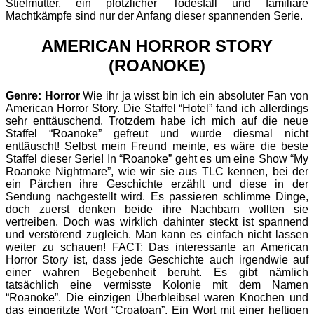
Stiefmutter, ein plötzlicher Todesfall und familiäre
Machtkämpfe sind nur der Anfang dieser spannenden Serie.
AMERICAN HORROR STORY
(ROANOKE)
Genre: Horror
Wie ihr ja wisst bin ich ein absoluter Fan von
American Horror Story. Die Staffel “Hotel” fand ich allerdings
sehr enttäuschend. Trotzdem habe ich mich auf die neue
Staffel “Roanoke” gefreut und wurde diesmal nicht
enttäuscht! Selbst mein Freund meinte, es wäre die beste
Staffel dieser Serie! In “Roanoke” geht es um eine Show “My
Roanoke Nightmare”, wie wir sie aus TLC kennen, bei der
ein Pärchen ihre Geschichte erzählt und diese in der
Sendung nachgestellt wird. Es passieren schlimme Dinge,
doch zuerst denken beide ihre Nachbarn wollten sie
vertreiben. Doch was wirklich dahinter steckt ist spannend
und verstörend zugleich. Man kann es einfach nicht lassen
weiter zu schauen! FACT: Das interessante an American
Horror Story ist, dass jede Geschichte auch irgendwie auf
einer wahren Begebenheit beruht. Es gibt nämlich
tatsächlich eine vermisste Kolonie mit dem Namen
“Roanoke”. Die einzigen Überbleibsel waren Knochen und
das eingeritzte Wort “Croatoan”. Ein Wort mit einer heftigen