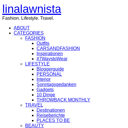
linalawnista
Fashion. Lifestyle. Travel.
ABOUT
CATEGORIES
FASHION
Outfits
CARSANDFASHION
Inspirationen
#7WaystoWear
LIFESTYLE
Bloggerguide
PERSONAL
Interior
Sonntagsgedanken
Gadgets
10 Dinge
THROWBACK MONTHLY
TRAVEL
Destinationen
Reiseberichte
PLACES TO BE
BEAUTY