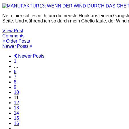
Nein, hier soll es nicht um die neuste Hook aus einem Gangst
Seite. Und während ich so durch mein Ghetto laufe, der Wind 
View Post
Comments
Older Posts
Newer Posts
Newer Posts
1
…
6
7
8
9
10
11
12
13
14
15
16
…