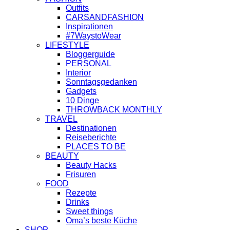
Outfits
CARSANDFASHION
Inspirationen
#7WaystoWear
LIFESTYLE
Bloggerguide
PERSONAL
Interior
Sonntagsgedanken
Gadgets
10 Dinge
THROWBACK MONTHLY
TRAVEL
Destinationen
Reiseberichte
PLACES TO BE
BEAUTY
Beauty Hacks
Frisuren
FOOD
Rezepte
Drinks
Sweet things
Oma’s beste Küche
SHOP