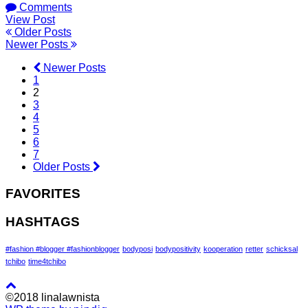
Comments
View Post
Older Posts
Newer Posts
Newer Posts
1
2
3
4
5
6
7
Older Posts
FAVORITES
HASHTAGS
#fashion #blogger #fashionblogger
bodyposi
bodypositivity
kooperation
retter
schicksal
tchibo
time4tchibo
©2018 linalawnista