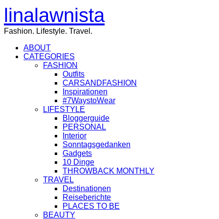
linalawnista
Fashion. Lifestyle. Travel.
ABOUT
CATEGORIES
FASHION
Outfits
CARSANDFASHION
Inspirationen
#7WaystoWear
LIFESTYLE
Bloggerguide
PERSONAL
Interior
Sonntagsgedanken
Gadgets
10 Dinge
THROWBACK MONTHLY
TRAVEL
Destinationen
Reiseberichte
PLACES TO BE
BEAUTY