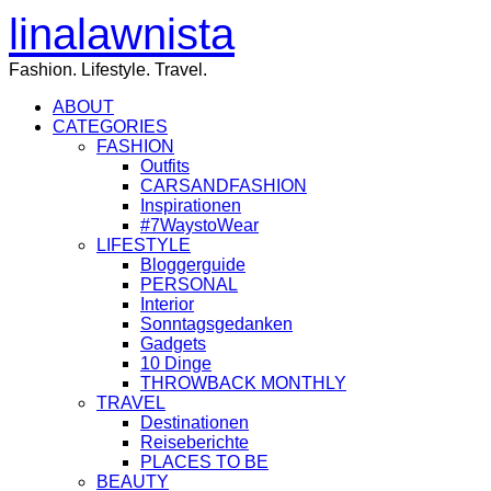
linalawnista
Fashion. Lifestyle. Travel.
ABOUT
CATEGORIES
FASHION
Outfits
CARSANDFASHION
Inspirationen
#7WaystoWear
LIFESTYLE
Bloggerguide
PERSONAL
Interior
Sonntagsgedanken
Gadgets
10 Dinge
THROWBACK MONTHLY
TRAVEL
Destinationen
Reiseberichte
PLACES TO BE
BEAUTY